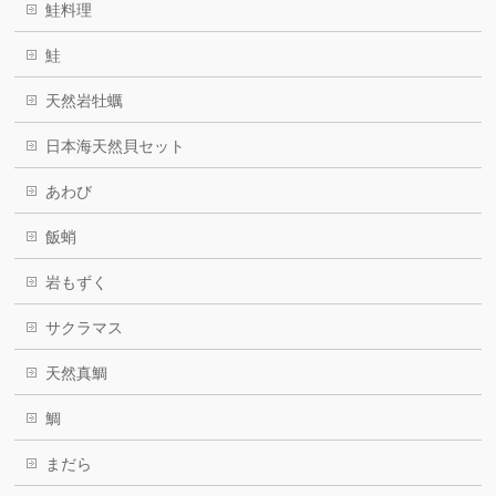
鮭料理
鮭
天然岩牡蠣
日本海天然貝セット
あわび
飯蛸
岩もずく
サクラマス
天然真鯛
鯛
まだら