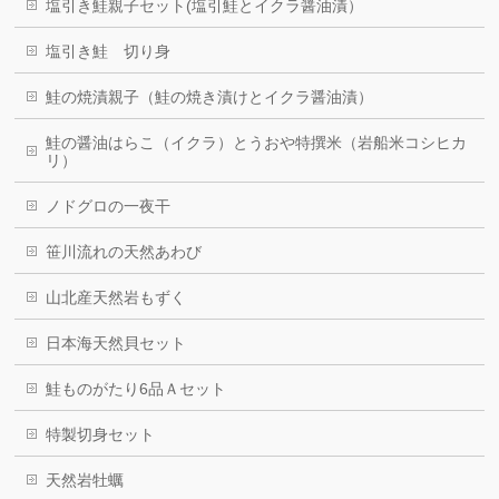
塩引き鮭親子セット(塩引鮭とイクラ醤油漬）
塩引き鮭 切り身
鮭の焼漬親子（鮭の焼き漬けとイクラ醤油漬）
鮭の醤油はらこ（イクラ）とうおや特撰米（岩船米コシヒカ
リ）
ノドグロの一夜干
笹川流れの天然あわび
山北産天然岩もずく
日本海天然貝セット
鮭ものがたり6品Ａセット
特製切身セット
天然岩牡蠣