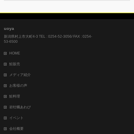
uoya
新潟県村上市大町4-3 TEL : 0254-52-3056/ FAX : 0254-
53-6500
HOME
鮭販売
メディア紹介
お客様の声
鮭料理
岩牡蠣あわび
イベント
会社概要