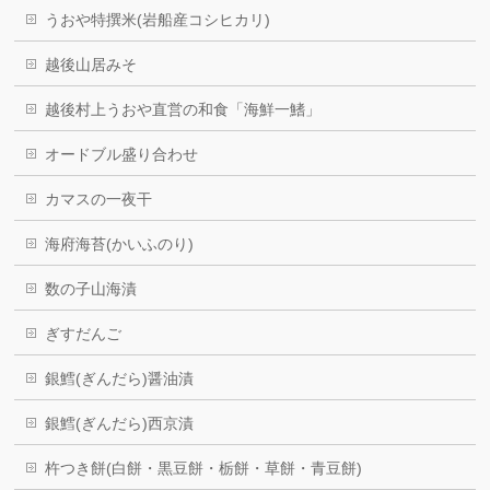
うおや特撰米(岩船産コシヒカリ)
越後山居みそ
越後村上うおや直営の和食「海鮮一鰭」
オードブル盛り合わせ
カマスの一夜干
海府海苔(かいふのり)
数の子山海漬
ぎすだんご
銀鱈(ぎんだら)醤油漬
銀鱈(ぎんだら)西京漬
杵つき餅(白餅・黒豆餅・栃餅・草餅・青豆餅)