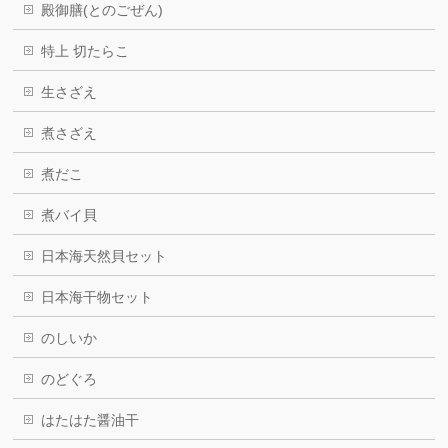
殿御膳(とのごぜん)
特上 切たらこ
生さざえ
煮さざえ
煮だこ
煮バイ貝
日本海天然貝セット
日本海干物セット
のしいか
のどぐろ
はたはた醤油干