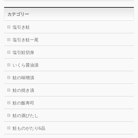
カテゴリー
塩引き鮭
塩引き鮭一尾
塩引鮭切身
いくら醤油漬
鮭の味噌漬
鮭の焼き漬
鮭の飯寿司
鮭の酒びたし
鮭ものがたり6品