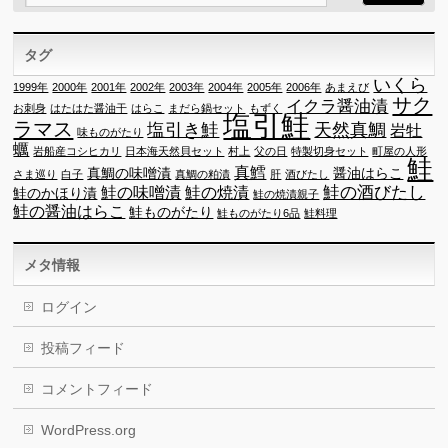
タグ
いくら
1999年
2000年
2001年
2002年
2003年
2004年
2005年
2006年
あまえび
サク
イクラ醤油漬
お刺身
はたはた醤油干
はらこ
まだら鍋セット
もずく
塩引鮭
ラマス
塩引き鮭
天然真鯛
岩牡
味ものがたり
蠣
岩船産コシヒカリ
日本海天然貝セット
村上
父の日
特製切身セット
町屋の人形
鮭
真鱈
真鯛の味噌漬
醤油はらこ
さま巡り
白子
真鯛の粕漬
肝
酒びたし
鮭の酒びたし
鮭の味噌漬
鮭の焼漬
鮭のかほり漬
鮭の焼漬親子
鮭の醤油はらこ
鮭ものがたり
鮭ものがたり6品
鮭料理
メタ情報
ログイン
投稿フィード
コメントフィード
WordPress.org