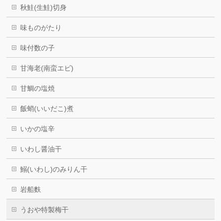
秋鮭(生鮭)切身
味ものがたり
味付数の子
甘海老(南蛮エビ)
甘鯛の塩焼
飯蛸(いいだこ)煮
いかの塩辛
いわし醤油干
鰯(いわし)のみりん干
岩船麩
うおや特製梅干