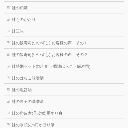
鮭の粕漬
鮭ものがたり
鮭三昧
鮭の飯寿司(いいずし) お客様の声 その１
鮭の飯寿司(いいずし) お客様の声 その２
鮭特別セット(塩引鮭・醬油はらこ・飯寿司)
鮭のはらこ味噌漬
鮭の魚醤油
鮭の白子の味噌漬
鮭の卵皮煮(子皮煮)用すり身
鮭の氷頭(ひず)かほり漬