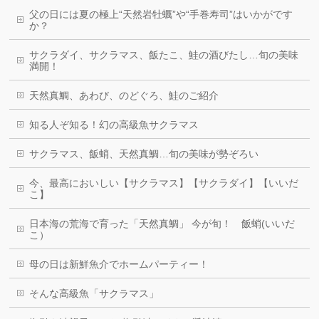
父の日には夏の極上“天然岩牡蠣”や“手巻寿司”はいかがです
か？
サクラダイ、サクラマス、飯たこ、鮭の酒びたし…旬の美味
満開！
天然真鯛、あわび、のどぐろ、鮭のご紹介
知る人ぞ知る！幻の高級魚サクラマス
サクラマス、飯蛸、天然真鯛…旬の美味が勢ぞろい
今、最高においしい【サクラマス】【サクラダイ】【いいだ
こ】
日本海の荒海で育った「天然真鯛」 今が旬！ 飯蛸(いいだ
こ）
母の日は新鮮魚介でホームパーティー！
そんな高級魚「サクラマス」