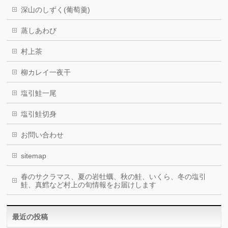
深山のしずく(葡萄羹)
蒸しあわび
村上茶
柳カレイ一夜干
塩引鮭一尾
塩引鮭切身
お問い合わせ
sitemap
春のサクラマス、夏の岩牡蠣、秋の鮭、いくら、冬の塩引
鮭、真鱈など村上の旬情報をお届けします
最近の投稿