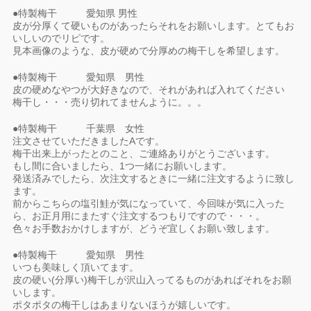
●特製梅干 愛知県 男性
皮が分厚くて硬いものがあったらそれをお願いします。とてもお
いしいのでリピです。
見本画像のような、皮が硬めで分厚めの梅干しを希望します。
●特製梅干 愛知県 男性
皮の硬めなやつが大好きなので、それがあれば入れてください
梅干し・・・売り切れてませんように。。。
●特製梅干 千葉県 女性
注文させていただきましたAです。
梅干出来上がったとのこと、ご連絡ありがとうございます。
もし間に合いましたら、1つ一緒にお願いします。
発送済みでしたら、次注文するときに一緒に注文するように致し
ます。
前からこちらの塩引鮭が気になっていて、今回味が気に入った
ら、お正月用にまたすぐ注文するつもりですので・・・。
色々お手数おかけしますが、どうぞ宜しくお願い致します。
●特製梅干 愛知県 男性
いつも美味しく頂いてます。
皮の硬い(分厚い)梅干しが沢山入ってるものがあればそれをお願
いします。
ポタポタの梅干しはあまりないほうが嬉しいです。