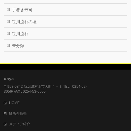
手巻き寿司
笹川流れの塩
笹川流れ
未分類
uoya
〒958-0842 新潟県村上市大町４－３ TEL : 0254-52-
3056/ FAX : 0254-53-6500
HOME
鮭魚介販売
メディア紹介