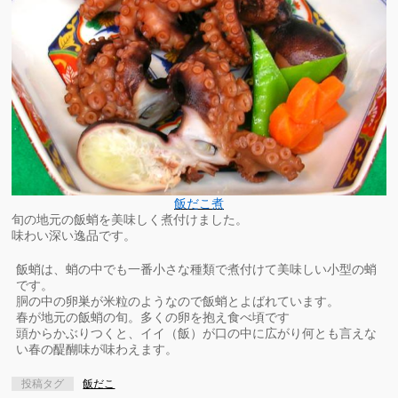
飯だこ煮
旬の地元の飯蛸を美味しく煮付けました。
味わい深い逸品です。
飯蛸は、蛸の中でも一番小さな種類で煮付けて美味しい小型の蛸
です。
胴の中の卵巣が米粒のようなので飯蛸とよばれています。
春が地元の飯蛸の旬。多くの卵を抱え食べ頃です
頭からかぶりつくと、イイ（飯）が口の中に広がり何とも言えな
い春の醍醐味が味わえます。
投稿タグ
飯だこ