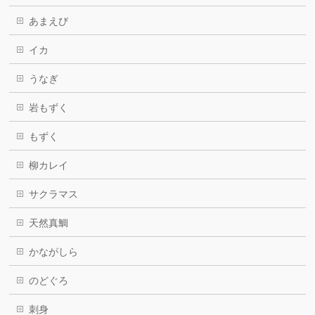
あまえび
イカ
うなぎ
岩もずく
もずく
柳カレイ
サクラマス
天然真鯛
かながしら
のどぐろ
刺身