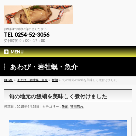
お気軽にお問い合わせください。
TEL 0254-52-3056
受付時間 9：00～17：00
MENU
あわび・岩牡蠣・魚介
HOME
»
あわび・岩牡蠣・魚介
»
飯蛸
»
旬の地元の飯蛸を美味しく煮付けました
旬の地元の飯蛸を美味しく煮付けました
投稿日 : 2015年4月28日 | カテゴリー :
飯蛸
,
笹川流れ