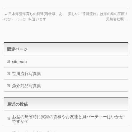
←
日本海荒海育ちの貝達(岩牡蠣、あ
美しい「笹川流れ」は海の幸の宝庫！
わび・・）は一味違います
天然岩牡蠣
→
固定ページ
sitemap
笹川流れ写真集
魚介商品写真集
最近の投稿
お盆の帰省時に実家の皆様やお友達と貝パーティーはいかが
ですか？