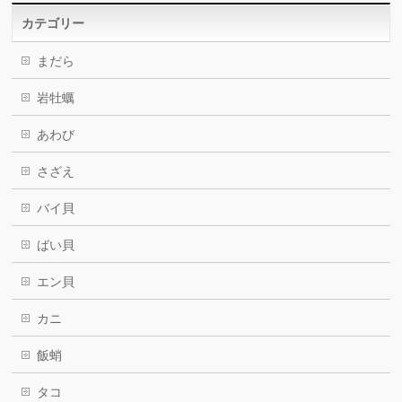
カテゴリー
まだら
岩牡蠣
あわび
さざえ
バイ貝
ばい貝
エン貝
カニ
飯蛸
タコ