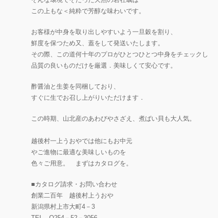
この上もな＜純粋で芳醇な味わいです。
お客様が中身を取り出しやすいよう一旦穀を割り、
鮮度を保つため又、蓋をして発送いたします。
その際、この道何十年のプロがひとつひとつ中身をチェックし
品質の良いものだけを厳選．美味しくて安心です。
酢醤油と生姜を同梱しており、
すぐに生でお召し上がりいただけます．
この時期、山北産のあわびやさざえ、煮ばい貝も大人気。
越後村一上うおやでは他にもお中元
やご進物に最適な美味しいものを
色々ご用意。 まずはカタログを。
■カタログ請求・お問い合わせ
創業二百年 越後村上うおや
新潟県村上市大町4－3
TEL O254－52－3056