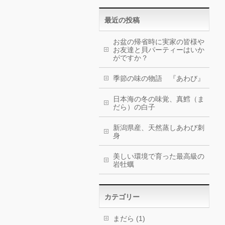
最近の投稿
お盆の帰省時に実家の皆様や
お友達と貝パーティーはいか
がですか？
季節の味の物語 『あわび』
日本海の冬の味覚、真鱈（ま
だら）の白子
新潟県産、天然蒸しあわび刺
身
美しい環境で育った最高級の
岩牡蠣
カテゴリー
まだら (1)