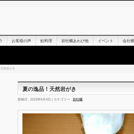
介
お客様の声
鮭料理
岩牡蠣あわび他
イベント
会社
！天然岩がき
夏の逸品！天然岩がき
投稿日 : 2015年6月4日 | カテゴリー :
岩牡蠣