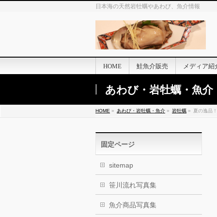
日本海の天然岩牡蠣やあわび、魚介情報
HOME
鮭魚介販売
メディア紹
あわび・岩牡蠣・魚介
HOME
»
あわび・岩牡蠣・魚介
»
岩牡蠣
»
夏の逸品
固定ページ
sitemap
笹川流れ写真集
魚介商品写真集