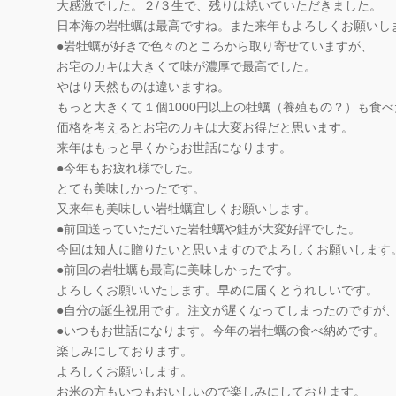
大感激でした。２/３生で、残りは焼いていただきました。
日本海の岩牡蠣は最高ですね。また来年もよろしくお願いし
●岩牡蠣が好きで色々のところから取り寄せていますが、
お宅のカキは大きくて味が濃厚で最高でした。
やはり天然ものは違いますね。
もっと大きくて１個1000円以上の牡蠣（養殖もの？）も食
価格を考えるとお宅のカキは大変お得だと思います。
来年はもっと早くからお世話になります。
●今年もお疲れ様でした。
とても美味しかったです。
又来年も美味しい岩牡蠣宜しくお願いします。
●前回送っていただいた岩牡蠣や鮭が大変好評でした。
今回は知人に贈りたいと思いますのでよろしくお願いします
●前回の岩牡蠣も最高に美味しかったです。
よろしくお願いいたします。早めに届くとうれしいです。
●自分の誕生祝用です。注文が遅くなってしまったのですが
●いつもお世話になります。今年の岩牡蠣の食べ納めです。
楽しみにしております。
よろしくお願いします。
お米の方もいつもおいしいので楽しみにしております。