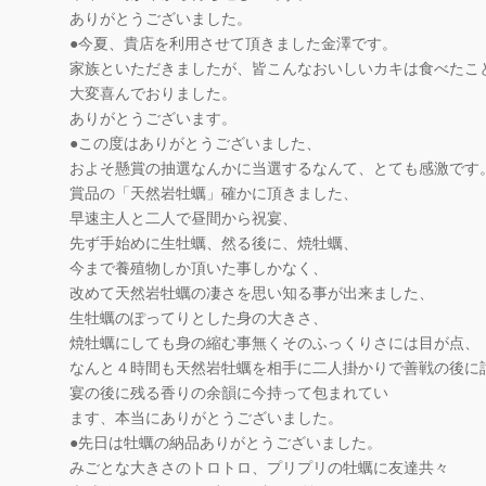
ありがとうございました。
●今夏、貴店を利用させて頂きました金澤です。
家族といただきましたが、皆こんなおいしいカキは食べたこ
大変喜んでおりました。
ありがとうございます。
●この度はありがとうございました、
およそ懸賞の抽選なんかに当選するなんて、とても感激です
賞品の「天然岩牡蠣」確かに頂きました、
早速主人と二人で昼間から祝宴、
先ず手始めに生牡蠣、然る後に、焼牡蠣、
今まで養殖物しか頂いた事しかなく、
改めて天然岩牡蠣の凄さを思い知る事が出来ました、
生牡蠣のぽってりとした身の大きさ、
焼牡蠣にしても身の縮む事無くそのふっくりさには目が点、
なんと４時間も天然岩牡蠣を相手に二人掛かりで善戦の後に
宴の後に残る香りの余韻に今持って包まれてい
ます、本当にありがとうございました。
●先日は牡蠣の納品ありがとうございました。
みごとな大きさのトロトロ、プリプリの牡蠣に友達共々