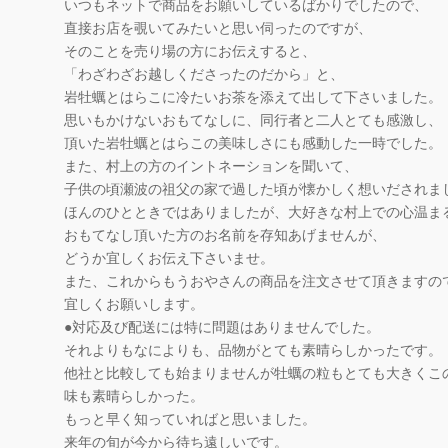
いつもネットで商品をお願いしているばかりでしたので、
直接お店を覗いてみたいと思い伺ったのですが、
そのことを売り場の方にお伝えすると、
「わざわざお越しくださったのだから」と、
岩牡蠣とはらこに冷たいお茶を添えて出して下さいました。
思いもかけないおもてなしに、同行者と二人とても感激し、
頂いた岩牡蠣とはらこの美味しさにも感動した一時でした。
また、村上の方のイントネーションを聞いて、
子供の頃瀬波の祖父の家で過した頃が懐かしく想いだされま
ほんのひとときではありましたが、大好きな村上での心温ま
おもてなし頂いた方のお名前を存知あげませんが、
どうか宜しくお伝え下さいませ。
また、これからもうおやさんの商品を注文させて頂きますの
宜しくお願いします。
●対応及び配送には特に問題はありませんでした。
それよりもなによりも、品物がとても素晴らしかったです。
他社と比較しても始まりませんが牡蠣の粒もとても大きくこ
味も素晴らしかった。
もっと早く知っていればと思いました。
来年の旬が今から待ち遠しいです。