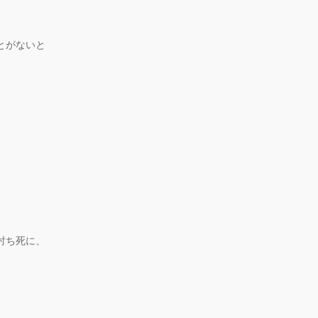
とがないと
。
討ち死に、