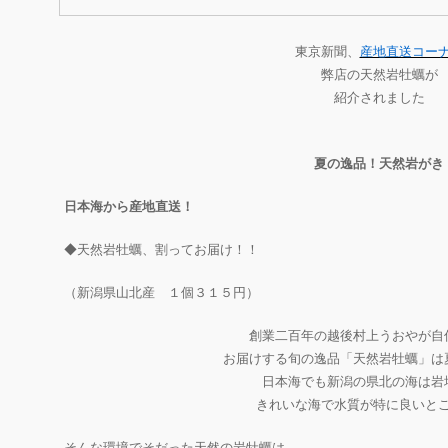
東京新聞、
産地直送コー
弊店の天然岩牡蠣が
紹介されました
夏の逸品！天然岩がき
日本海から産地直送！
◆天然岩牡蠣、割ってお届け！！
（新潟県山北産 １個３１５円）
創業二百年の越後村上うおやが自
お届けする旬の逸品「天然岩牡蠣」は
日本海でも新潟の県北の海は岩
きれいな海で水質が特に良いと
そんな環境でそだった天然の岩牡蠣は