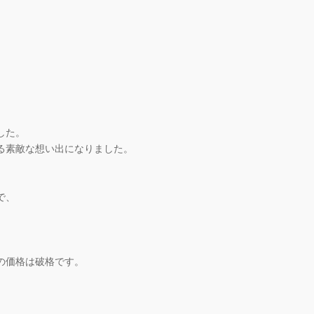
した。
る素敵な想い出になりました。
で、
の価格は破格です。