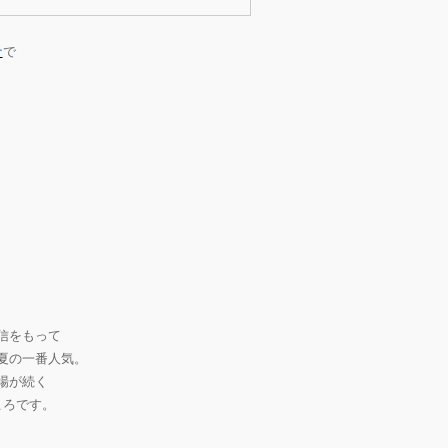
ナ
で
信をもって
夏の一番人気。
場が続く
ころです。