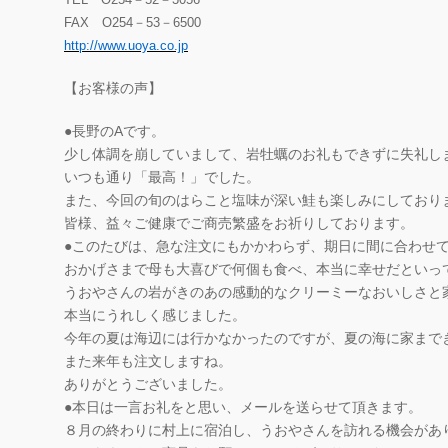
FAX O254－53－6500
http://www.uoya.co.jp
【お客様の声】
●長野のAです。
少し体調を崩していまして、岩牡蠣のお礼もできずに失礼し
いつも通り「最高！」でした。
また、今回の旬のはらこと塩味が深い鮭も楽しみにしており
皆様、益々ご健康でご商売繁盛をお祈りしております。
●このたびは、急な注文にもかかわらず、期日に間に合わせ
おかげさまで母も大喜びで何個も食べ、本当に幸せだといっ
うおやさんの岩がきのあの感動的なクリーミーなおいしさと
本当にうれしく感じました。
今年の夏は海辺には行かなかったのですが、夏の海に家まで
また来年も注文しますね。
ありがとうございました。
●本日は一言お礼をと思い、メールを送らせて頂きます。
８月の終わりに村上に宿泊し、うおやさんを訪れる機会があ