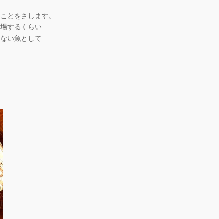
のことをさします。
登場するくらい
せない魚として