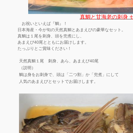
真鯛と甘海老の刺身 
お祝いといえば『鯛』！
日本海産・今が旬の天然真鯛とあまえびの豪華なセット。
真鯛は１尾を刺身、頭を兜煮にし、
あまえび40尾とともにお届けします。
たっぷりとご賞味ください！
天然真鯛１尾 刺身、あら、あまえび40尾
（説明）
鯛は身をお刺身で、頭は「二つ割」か「兜煮」にして
人気のあまえびとセットでお届けします。