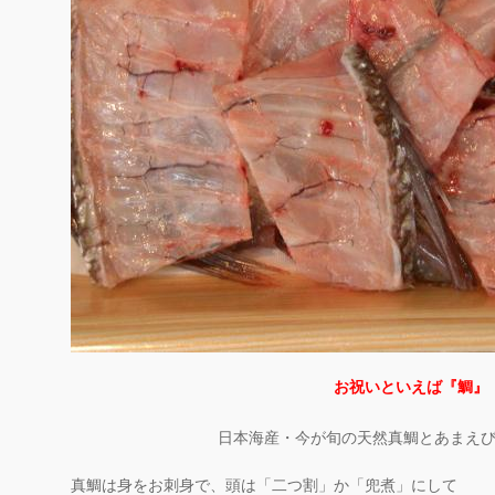
お祝いといえば『鯛』
日本海産・今が旬の天然真鯛とあまえ
真鯛は身をお刺身で、頭は「二つ割」か「兜煮」にして