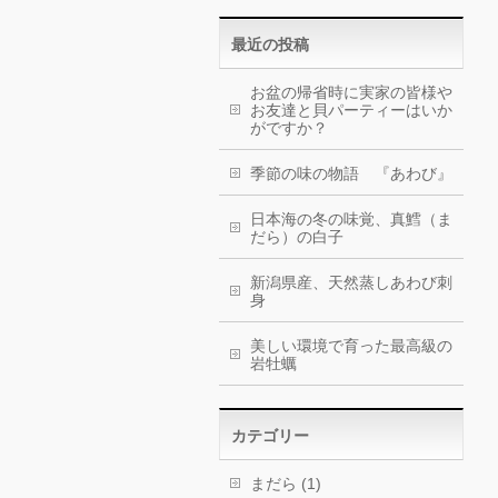
最近の投稿
お盆の帰省時に実家の皆様や
お友達と貝パーティーはいか
がですか？
季節の味の物語 『あわび』
日本海の冬の味覚、真鱈（ま
だら）の白子
新潟県産、天然蒸しあわび刺
身
美しい環境で育った最高級の
岩牡蠣
カテゴリー
まだら (1)