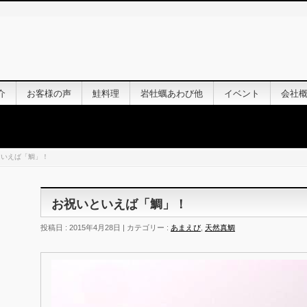
介
お客様の声
鮭料理
岩牡蠣あわび他
イベント
会社
といえば「鯛」！
お祝いといえば「鯛」！
投稿日 : 2015年4月28日 | カテゴリー :
あまえび
,
天然真鯛