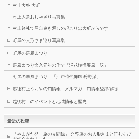
村上大祭 大町
村上大祭おしゃぎり写真集
村上祭礼で屋台曳き廻しの起こりは大町からです
町屋の人形さま巡り写真集
町屋の屏風まつり
屏風まつり文久元年の作で「活花模様屏風一双」
町屋の屏風まつり 「江戸時代屏風 狩野派」
越後村上うおやの旬情報 メルマガ 旬情報登録/解除
越後村上のイベントと地域情報と歴史
最近の投稿
「やまがた発！旅の見聞録」で 弊店のお人形さまと笹むすび