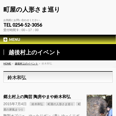
町屋の人形さま巡り
お気軽にお問い合わせください。
TEL 0254-52-3056
受付時間 9：00～17：00
MENU
越後村上のイベント
HOME
»
越後村上のイベント
»
鈴木和弘
鈴木和弘
郷土村上の陶芸 陶房やまや鈴木和弘
2015年7月4日
鈴木和弘
町屋の人形さま巡り
町
屋の屏風まつり
陶製オブジェ ゆったリボン（青）ゆっくリボ