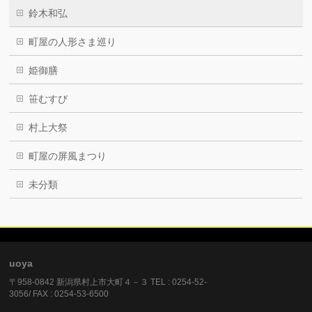
鈴木和弘
町屋の人形さま巡り
姫御膳
笹むすび
村上大祭
町屋の屏風まつり
未分類
uoya
〒958-0842 新潟県村上市大町４－３ TEL : 0254-52-
3056/ FAX : 0254-53-6500