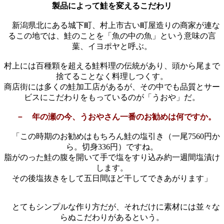
製品によって鮭を変えるこだわリ
新潟県北にある城下町、村上市古い町屋造りの商家が連な
るこの地では、鮭のことを「魚の中の魚」という意味の言
葉、イヨポヤと呼ぶ。
村上には百種顆を超える鮭料理の伝統があり、頭から尾まで
捨てることなく料理しつくす。
商店街には多くの鮭加工店があるが、その中でも品質とサー
ビスにこだわりをもっているのが「うおや」だ。
－ 年の瀬の今、うおやさん一番のお勧めは何ですか。
「この時期のお勧めはもちろん鮭の塩引き（一尾7560円か
ら。切身336円）ですね。
脂がのった鮭の腹を開いて手で塩をすり込み約一週間塩漬け
します。
その後塩抜きをして五日間ほど干してできあがります」
とてもシンプルな作り方だが、それだけに素材には並々な
らぬこだわりがあるという。