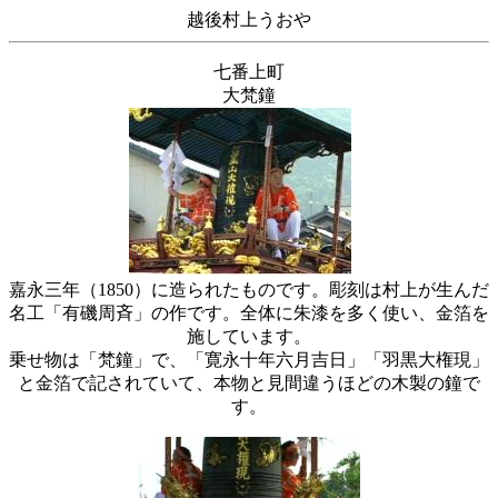
越後村上うおや
七番上町
大梵鐘
嘉永三年（1850）に造られたものです。彫刻は村上が生んだ
名工「有磯周斉」の作です。全体に朱漆を多く使い、金箔を
施しています。
乗せ物は「梵鐘」で、「寛永十年六月吉日」「羽黒大権現」
と金箔で記されていて、本物と見間違うほどの木製の鐘で
す。